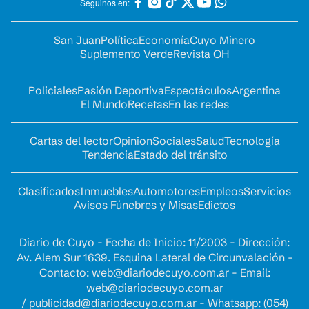
Seguinos en:
San Juan
Política
Economía
Cuyo Minero
Suplemento Verde
Revista OH
Policiales
Pasión Deportiva
Espectáculos
Argentina
El Mundo
Recetas
En las redes
Cartas del lector
Opinion
Sociales
Salud
Tecnología
Tendencia
Estado del tránsito
Clasificados
Inmuebles
Automotores
Empleos
Servicios
Avisos Fúnebres y Misas
Edictos
Diario de Cuyo - Fecha de Inicio: 11/2003 - Dirección:
Av. Alem Sur 1639. Esquina Lateral de Circunvalación -
Contacto:
web@diariodecuyo.com.ar
- Email:
web@diariodecuyo.com.ar
/
publicidad@diariodecuyo.com.ar
-
Whatsapp: (054)