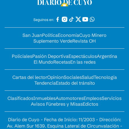
Seguinos en:
San Juan
Política
Economía
Cuyo Minero
Suplemento Verde
Revista OH
Policiales
Pasión Deportiva
Espectáculos
Argentina
El Mundo
Recetas
En las redes
Cartas del lector
Opinion
Sociales
Salud
Tecnología
Tendencia
Estado del tránsito
Clasificados
Inmuebles
Automotores
Empleos
Servicios
Avisos Fúnebres y Misas
Edictos
Diario de Cuyo - Fecha de Inicio: 11/2003 - Dirección:
Av. Alem Sur 1639. Esquina Lateral de Circunvalación -