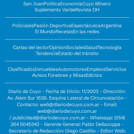
San Juan
Política
Economía
Cuyo Minero
Suplemento Verde
Revista OH
Policiales
Pasión Deportiva
Espectáculos
Argentina
El Mundo
Recetas
En las redes
Cartas del lector
Opinion
Sociales
Salud
Tecnología
Tendencia
Estado del tránsito
Clasificados
Inmuebles
Automotores
Empleos
Servicios
Avisos Fúnebres y Misas
Edictos
Diario de Cuyo - Fecha de Inicio: 11/2003 - Dirección:
Av. Alem Sur 1639. Esquina Lateral de Circunvalación -
Contacto:
web@diariodecuyo.com.ar
- Email:
web@diariodecuyo.com.ar
/
publicidad@diariodecuyo.com.ar
-
Whatsapp: (054)
264 5045343 - Gerente General: Pablo Dellazoppa -
Secretario de Redacción: Diego Castillo - Editor Web: