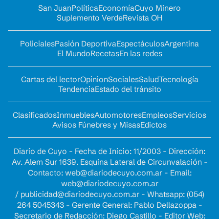
San Juan
Política
Economía
Cuyo Minero
Suplemento Verde
Revista OH
Policiales
Pasión Deportiva
Espectáculos
Argentina
El Mundo
Recetas
En las redes
Cartas del lector
Opinion
Sociales
Salud
Tecnología
Tendencia
Estado del tránsito
Clasificados
Inmuebles
Automotores
Empleos
Servicios
Avisos Fúnebres y Misas
Edictos
Diario de Cuyo - Fecha de Inicio: 11/2003 - Dirección:
Av. Alem Sur 1639. Esquina Lateral de Circunvalación -
Contacto:
web@diariodecuyo.com.ar
- Email:
web@diariodecuyo.com.ar
/
publicidad@diariodecuyo.com.ar
-
Whatsapp: (054)
264 5045343 - Gerente General: Pablo Dellazoppa -
Secretario de Redacción: Diego Castillo - Editor Web: