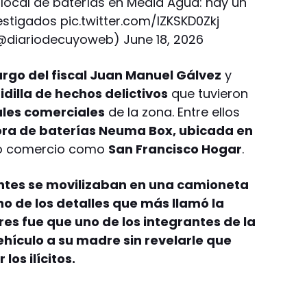
 local de baterías en Media Agua: hay un
estigados
pic.twitter.com/lZKSKD0Zkj
(@diariodecuyoweb)
June 18, 2026
argo del fiscal Juan Manuel Gálvez
y
idilla de hechos delictivos
que tuvieron
ales comerciales
de la zona. Entre ellos
ora de baterías Neuma Box, ubicada en
ro comercio como
San Francisco Hogar
.
uentes se movilizaban en una camioneta
o de los detalles que más llamó la
res fue que uno de los integrantes de la
ehículo a su madre sin revelarle que
los ilícitos.