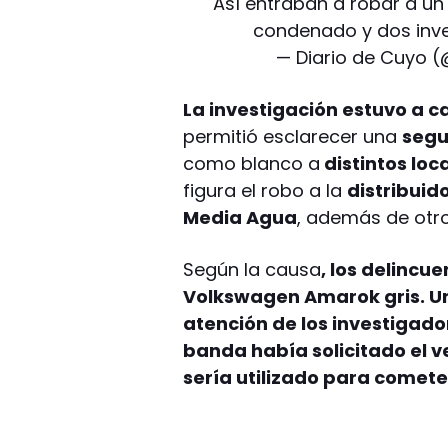
Así entraban a robar a un
condenado y dos inv
— Diario de Cuyo 
La investigación estuvo a c
permitió esclarecer una
segu
como blanco a
distintos loc
figura el robo a la
distribuid
Media Agua
, además de ot
Según la causa
, los delinc
Volkswagen Amarok gris. Un
atención de los investigado
banda había solicitado el v
sería utilizado para cometer 