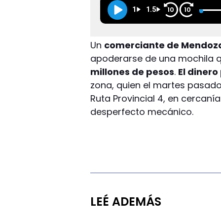
1
1.5
10
10
Un
comerciante de Mendoz
apoderarse de una mochila
millones de pesos
.
El dinero
zona, quien el martes pasado
Ruta Provincial 4, en cercanías
desperfecto mecánico.
LEÉ ADEMÁS