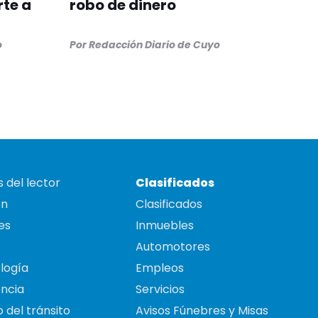
te a
robo de dinero
o
Por
Redacción Diario de Cuyo
 del lector
Clasificados
on
Clasificados
es
Inmuebles
Automotores
logía
Empleos
ncia
Servicios
 del tránsito
Avisos Fúnebres y Misas