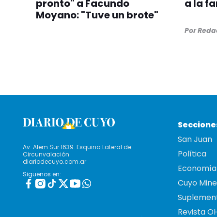
pronto" a Facundo
a la f
Moyano: "Tuve un brote"
Por
Redac
Seccione
San Juan
Av. Alem Sur 1639. Esquina Lateral de
Política
Circunvalación
diariodecuyo.com.ar
Economía
Siguenos en:
Cuyo Mine
Suplemen
Revista O