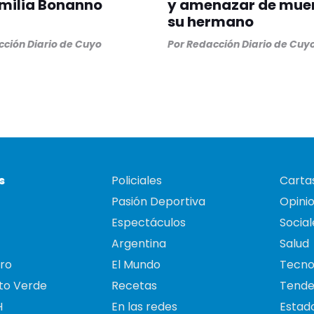
amilia Bonanno
y amenazar de muer
su hermano
ción Diario de Cuyo
Por
Redacción Diario de Cuy
s
Policiales
Cartas
Pasión Deportiva
Opini
Espectáculos
Social
Argentina
Salud
ro
El Mundo
Tecno
to Verde
Recetas
Tende
H
En las redes
Estado