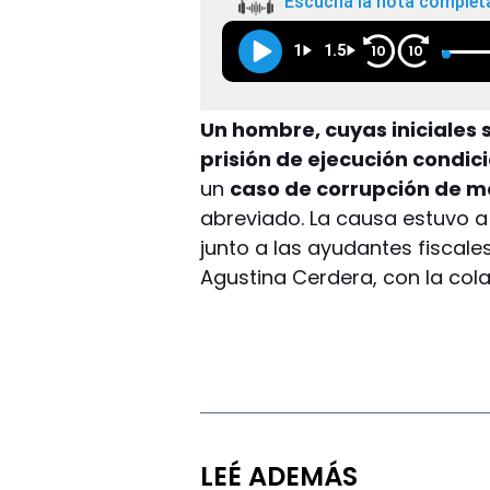
Escuchá la nota complet
1
1.5
10
10
Un hombre, cuyas iniciales 
prisión de ejecución condic
un
caso de corrupción de 
abreviado. La causa estuvo a 
junto a las ayudantes fiscales
Agustina Cerdera, con la col
LEÉ ADEMÁS