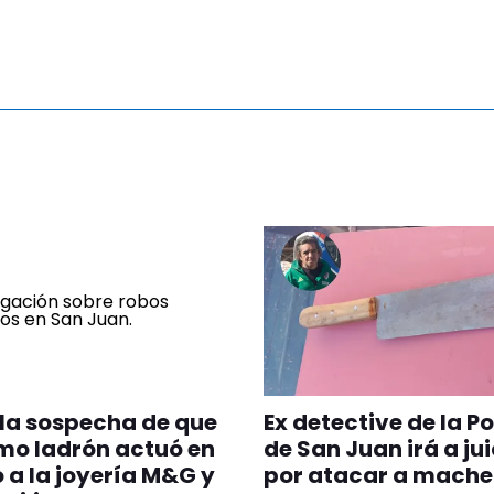
la sospecha de que
Ex detective de la Po
mo ladrón actuó en
de San Juan irá a jui
o a la joyería M&G y
por atacar a mache