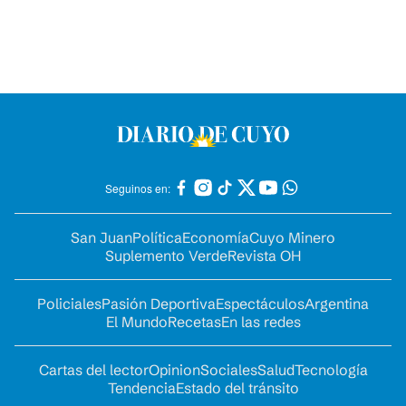
Seguinos en:
San Juan
Política
Economía
Cuyo Minero
Suplemento Verde
Revista OH
Policiales
Pasión Deportiva
Espectáculos
Argentina
El Mundo
Recetas
En las redes
Cartas del lector
Opinion
Sociales
Salud
Tecnología
Tendencia
Estado del tránsito