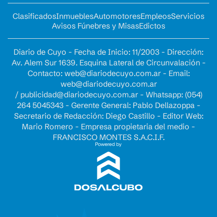
Clasificados
Inmuebles
Automotores
Empleos
Servicios
Avisos Fúnebres y Misas
Edictos
Diario de Cuyo - Fecha de Inicio: 11/2003 - Dirección:
Av. Alem Sur 1639. Esquina Lateral de Circunvalación -
Contacto:
web@diariodecuyo.com.ar
- Email:
web@diariodecuyo.com.ar
/
publicidad@diariodecuyo.com.ar
-
Whatsapp: (054)
264 5045343 - Gerente General: Pablo Dellazoppa -
Secretario de Redacción: Diego Castillo - Editor Web:
Mario Romero - Empresa propietaria del medio -
FRANCISCO MONTES S.A.C.I.F.