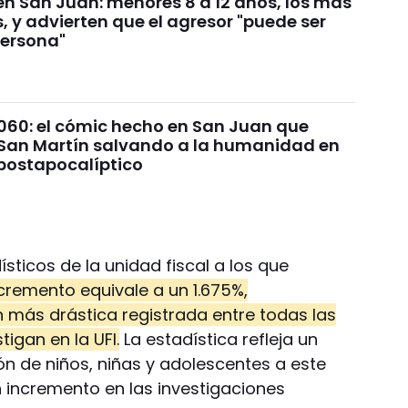
n San Juan: menores 8 a 12 años, los más
, y advierten que el agresor "puede ser
persona"
060: el cómic hecho en San Juan que
San Martín salvando a la humanidad en
ostapocalíptico
sticos de la unidad fiscal a los que
ncremento equivale a un 1.675%,
n más drástica registrada entre todas las
tigan en la UFI.
La estadística refleja un
n de niños, niñas y adolescentes a este
n incremento en las investigaciones