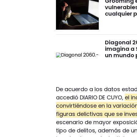
Grooming e
vulnerables
cualquier 
Diagonal 2
imagina a 
un mundo p
De acuerdo a los datos estadí
accedió DIARIO DE CUYO,
el i
convirtiéndose en la variació
figuras delictivas que se inves
escenario de mayor exposició
tipo de delitos, además de u