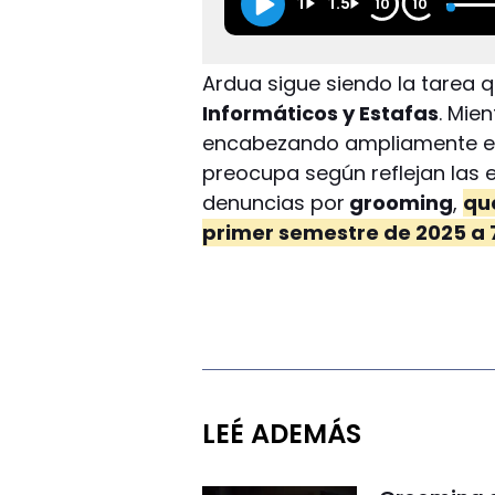
1
1.5
10
10
Ardua sigue siendo la tarea q
Informáticos y Estafas
. Mie
encabezando ampliamente el
preocupa según reflejan las e
denuncias por
grooming
,
qu
primer semestre de 2025 a 7
LEÉ ADEMÁS