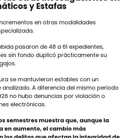
máticos y Estafas
a incrementos en otras modalidades
specializada.
ebida pasaron de 48 a 61 expedientes,
es sin fondo duplicó prácticamente su
egajos.
sura se mantuvieron estables con un
analizado. A diferencia del mismo periodo
026 no hubo denuncias por violación o
es electrónicas.
s semestres muestra que, aunque la
núa en aumento, el cambio más
n los delitos que afectan la integridad de