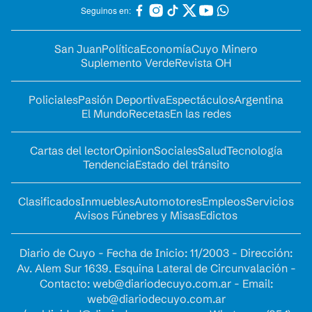
Seguinos en:
San Juan
Política
Economía
Cuyo Minero
Suplemento Verde
Revista OH
Policiales
Pasión Deportiva
Espectáculos
Argentina
El Mundo
Recetas
En las redes
Cartas del lector
Opinion
Sociales
Salud
Tecnología
Tendencia
Estado del tránsito
Clasificados
Inmuebles
Automotores
Empleos
Servicios
Avisos Fúnebres y Misas
Edictos
Diario de Cuyo - Fecha de Inicio: 11/2003 - Dirección:
Av. Alem Sur 1639. Esquina Lateral de Circunvalación -
Contacto:
web@diariodecuyo.com.ar
- Email:
web@diariodecuyo.com.ar