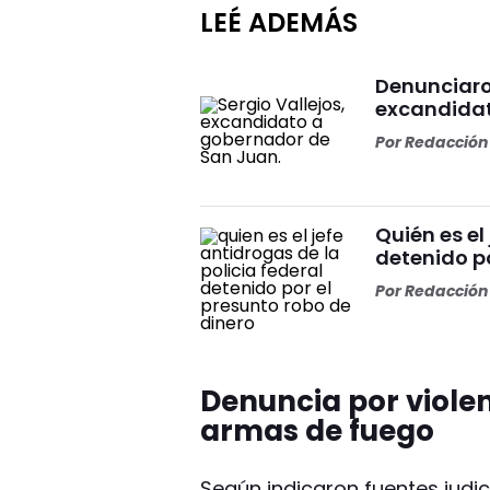
LEÉ ADEMÁS
Denunciaro
excandidat
Por
Redacción 
Quién es el
detenido po
Por
Redacción 
Denuncia por violen
armas de fuego
Según indicaron fuentes judic