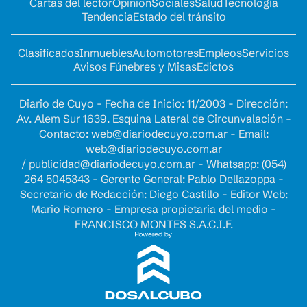
Cartas del lector
Opinion
Sociales
Salud
Tecnología
Tendencia
Estado del tránsito
Clasificados
Inmuebles
Automotores
Empleos
Servicios
Avisos Fúnebres y Misas
Edictos
Diario de Cuyo - Fecha de Inicio: 11/2003 - Dirección:
Av. Alem Sur 1639. Esquina Lateral de Circunvalación -
Contacto:
web@diariodecuyo.com.ar
- Email:
web@diariodecuyo.com.ar
/
publicidad@diariodecuyo.com.ar
-
Whatsapp: (054)
264 5045343 - Gerente General: Pablo Dellazoppa -
Secretario de Redacción: Diego Castillo - Editor Web:
Mario Romero - Empresa propietaria del medio -
FRANCISCO MONTES S.A.C.I.F.