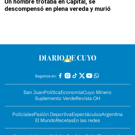
Un hombre trotaba en Capital, se
descompensó en plena vereda y murió
Seguinos en:
San Juan
Política
Economía
Cuyo Minero
Suplemento Verde
Revista OH
Policiales
Pasión Deportiva
Espectáculos
Argentina
El Mundo
Recetas
En las redes