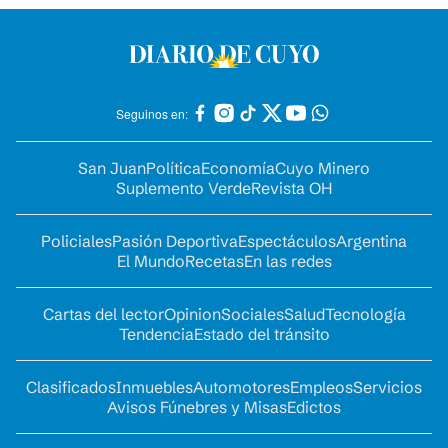
Seguinos en:
San Juan
Política
Economía
Cuyo Minero
Suplemento Verde
Revista OH
Policiales
Pasión Deportiva
Espectáculos
Argentina
El Mundo
Recetas
En las redes
Cartas del lector
Opinion
Sociales
Salud
Tecnología
Tendencia
Estado del tránsito
Clasificados
Inmuebles
Automotores
Empleos
Servicios
Avisos Fúnebres y Misas
Edictos