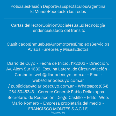
Policiales
Pasión Deportiva
Espectáculos
Argentina
El Mundo
Recetas
En las redes
Cartas del lector
Opinion
Sociales
Salud
Tecnología
Tendencia
Estado del tránsito
Clasificados
Inmuebles
Automotores
Empleos
Servicios
Avisos Fúnebres y Misas
Edictos
Diario de Cuyo - Fecha de Inicio: 11/2003 - Dirección:
Av. Alem Sur 1639. Esquina Lateral de Circunvalación -
Contacto:
web@diariodecuyo.com.ar
- Email:
web@diariodecuyo.com.ar
/
publicidad@diariodecuyo.com.ar
-
Whatsapp: (054)
264 5045343 - Gerente General: Pablo Dellazoppa -
Secretario de Redacción: Diego Castillo - Editor Web:
Mario Romero - Empresa propietaria del medio -
FRANCISCO MONTES S.A.C.I.F.