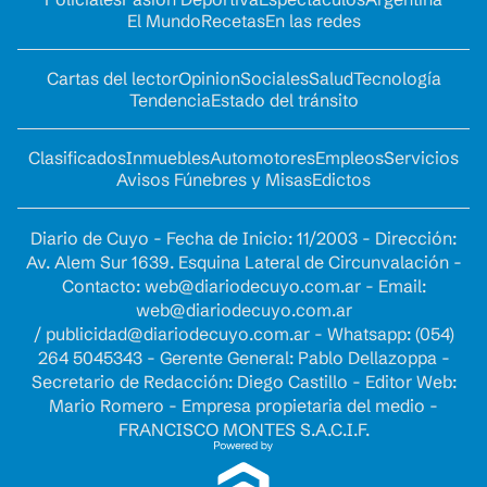
El Mundo
Recetas
En las redes
Cartas del lector
Opinion
Sociales
Salud
Tecnología
Tendencia
Estado del tránsito
Clasificados
Inmuebles
Automotores
Empleos
Servicios
Avisos Fúnebres y Misas
Edictos
Diario de Cuyo - Fecha de Inicio: 11/2003 - Dirección:
Av. Alem Sur 1639. Esquina Lateral de Circunvalación -
Contacto:
web@diariodecuyo.com.ar
- Email:
web@diariodecuyo.com.ar
/
publicidad@diariodecuyo.com.ar
-
Whatsapp: (054)
264 5045343 - Gerente General: Pablo Dellazoppa -
Secretario de Redacción: Diego Castillo - Editor Web:
Mario Romero - Empresa propietaria del medio -
FRANCISCO MONTES S.A.C.I.F.