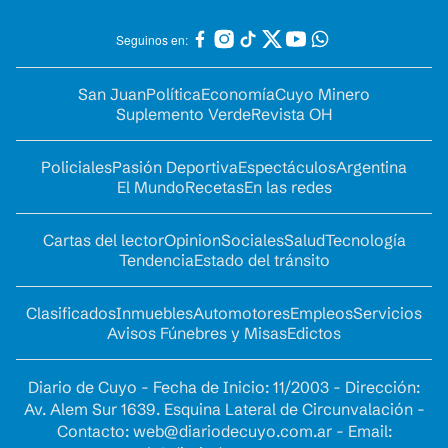
Seguinos en:
San Juan
Política
Economía
Cuyo Minero
Suplemento Verde
Revista OH
Policiales
Pasión Deportiva
Espectáculos
Argentina
El Mundo
Recetas
En las redes
Cartas del lector
Opinion
Sociales
Salud
Tecnología
Tendencia
Estado del tránsito
Clasificados
Inmuebles
Automotores
Empleos
Servicios
Avisos Fúnebres y Misas
Edictos
Diario de Cuyo - Fecha de Inicio: 11/2003 - Dirección:
Av. Alem Sur 1639. Esquina Lateral de Circunvalación -
Contacto:
web@diariodecuyo.com.ar
- Email: