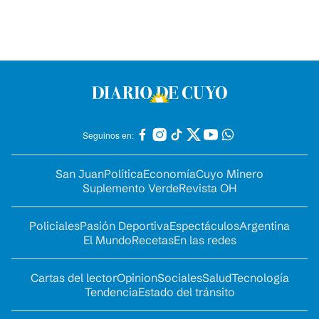
Seguinos en:
San Juan
Política
Economía
Cuyo Minero
Suplemento Verde
Revista OH
Policiales
Pasión Deportiva
Espectáculos
Argentina
El Mundo
Recetas
En las redes
Cartas del lector
Opinion
Sociales
Salud
Tecnología
Tendencia
Estado del tránsito