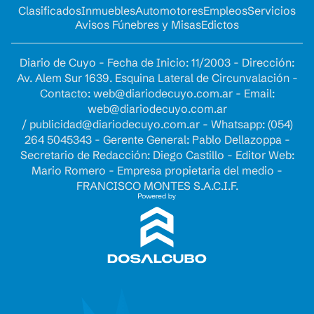
Clasificados
Inmuebles
Automotores
Empleos
Servicios
Avisos Fúnebres y Misas
Edictos
Diario de Cuyo - Fecha de Inicio: 11/2003 - Dirección:
Av. Alem Sur 1639. Esquina Lateral de Circunvalación -
Contacto:
web@diariodecuyo.com.ar
- Email:
web@diariodecuyo.com.ar
/
publicidad@diariodecuyo.com.ar
-
Whatsapp: (054)
264 5045343 - Gerente General: Pablo Dellazoppa -
Secretario de Redacción: Diego Castillo - Editor Web:
Mario Romero - Empresa propietaria del medio -
FRANCISCO MONTES S.A.C.I.F.