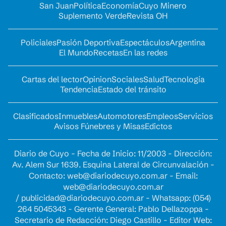
San Juan
Política
Economía
Cuyo Minero
Suplemento Verde
Revista OH
Policiales
Pasión Deportiva
Espectáculos
Argentina
El Mundo
Recetas
En las redes
Cartas del lector
Opinion
Sociales
Salud
Tecnología
Tendencia
Estado del tránsito
Clasificados
Inmuebles
Automotores
Empleos
Servicios
Avisos Fúnebres y Misas
Edictos
Diario de Cuyo - Fecha de Inicio: 11/2003 - Dirección:
Av. Alem Sur 1639. Esquina Lateral de Circunvalación -
Contacto:
web@diariodecuyo.com.ar
- Email:
web@diariodecuyo.com.ar
/
publicidad@diariodecuyo.com.ar
-
Whatsapp: (054)
264 5045343 - Gerente General: Pablo Dellazoppa -
Secretario de Redacción: Diego Castillo - Editor Web: