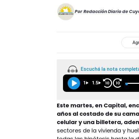
Por
Redacción Diario de Cuy
Agr
Escuchá la nota complet
1
1.5
10
10
Este martes, en Capital, e
años al costado de su cama
celular y una billetera, ad
sectores de la vivienda y huel
todas las hipótesis hasta la d