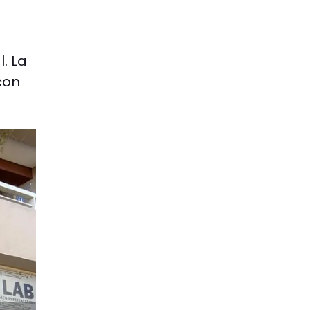
. La
con