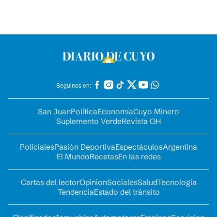
Seguinos en:
San Juan
Política
Economía
Cuyo Minero
Suplemento Verde
Revista OH
Policiales
Pasión Deportiva
Espectáculos
Argentina
El Mundo
Recetas
En las redes
Cartas del lector
Opinion
Sociales
Salud
Tecnología
Tendencia
Estado del tránsito