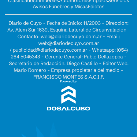
Clasificados
Inmuebles
Automotores
Empleos
Servicios
Avisos Fúnebres y Misas
Edictos
Diario de Cuyo - Fecha de Inicio: 11/2003 - Dirección:
Av. Alem Sur 1639. Esquina Lateral de Circunvalación -
Contacto:
web@diariodecuyo.com.ar
- Email:
web@diariodecuyo.com.ar
/
publicidad@diariodecuyo.com.ar
-
Whatsapp: (054)
264 5045343 - Gerente General: Pablo Dellazoppa -
Secretario de Redacción: Diego Castillo - Editor Web:
Mario Romero - Empresa propietaria del medio -
FRANCISCO MONTES S.A.C.I.F.