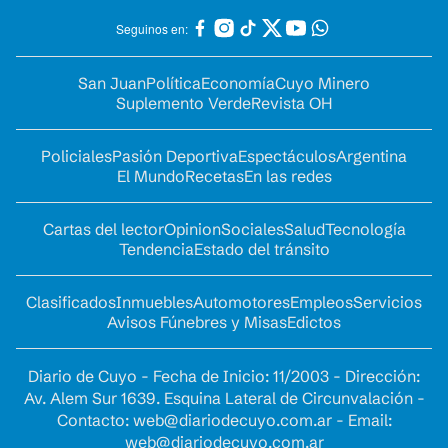
Seguinos en:
San Juan
Política
Economía
Cuyo Minero
Suplemento Verde
Revista OH
Policiales
Pasión Deportiva
Espectáculos
Argentina
El Mundo
Recetas
En las redes
Cartas del lector
Opinion
Sociales
Salud
Tecnología
Tendencia
Estado del tránsito
Clasificados
Inmuebles
Automotores
Empleos
Servicios
Avisos Fúnebres y Misas
Edictos
Diario de Cuyo - Fecha de Inicio: 11/2003 - Dirección:
Av. Alem Sur 1639. Esquina Lateral de Circunvalación -
Contacto:
web@diariodecuyo.com.ar
- Email:
web@diariodecuyo.com.ar