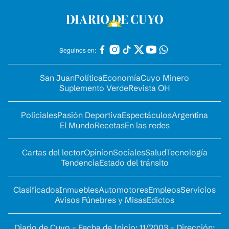
Seguinos en:
San Juan
Política
Economía
Cuyo Minero
Suplemento Verde
Revista OH
Policiales
Pasión Deportiva
Espectáculos
Argentina
El Mundo
Recetas
En las redes
Cartas del lector
Opinion
Sociales
Salud
Tecnología
Tendencia
Estado del tránsito
Clasificados
Inmuebles
Automotores
Empleos
Servicios
Avisos Fúnebres y Misas
Edictos
Diario de Cuyo - Fecha de Inicio: 11/2003 - Dirección: