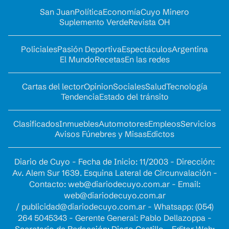
San Juan
Política
Economía
Cuyo Minero
Suplemento Verde
Revista OH
Policiales
Pasión Deportiva
Espectáculos
Argentina
El Mundo
Recetas
En las redes
Cartas del lector
Opinion
Sociales
Salud
Tecnología
Tendencia
Estado del tránsito
Clasificados
Inmuebles
Automotores
Empleos
Servicios
Avisos Fúnebres y Misas
Edictos
Diario de Cuyo - Fecha de Inicio: 11/2003 - Dirección:
Av. Alem Sur 1639. Esquina Lateral de Circunvalación -
Contacto:
web@diariodecuyo.com.ar
- Email:
web@diariodecuyo.com.ar
/
publicidad@diariodecuyo.com.ar
-
Whatsapp: (054)
264 5045343 - Gerente General: Pablo Dellazoppa -