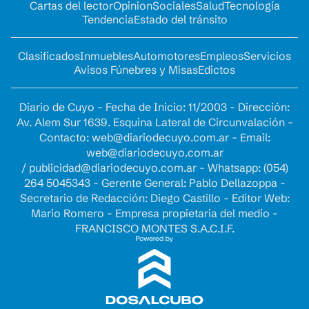
Cartas del lector
Opinion
Sociales
Salud
Tecnología
Tendencia
Estado del tránsito
Clasificados
Inmuebles
Automotores
Empleos
Servicios
Avisos Fúnebres y Misas
Edictos
Diario de Cuyo - Fecha de Inicio: 11/2003 - Dirección:
Av. Alem Sur 1639. Esquina Lateral de Circunvalación -
Contacto:
web@diariodecuyo.com.ar
- Email:
web@diariodecuyo.com.ar
/
publicidad@diariodecuyo.com.ar
-
Whatsapp: (054)
264 5045343 - Gerente General: Pablo Dellazoppa -
Secretario de Redacción: Diego Castillo - Editor Web:
Mario Romero - Empresa propietaria del medio -
FRANCISCO MONTES S.A.C.I.F.