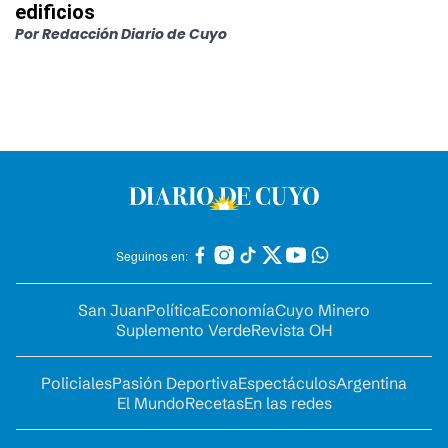
edificios
Por
Redacción Diario de Cuyo
Seguinos en:
San Juan
Política
Economía
Cuyo Minero
Suplemento Verde
Revista OH
Policiales
Pasión Deportiva
Espectáculos
Argentina
El Mundo
Recetas
En las redes