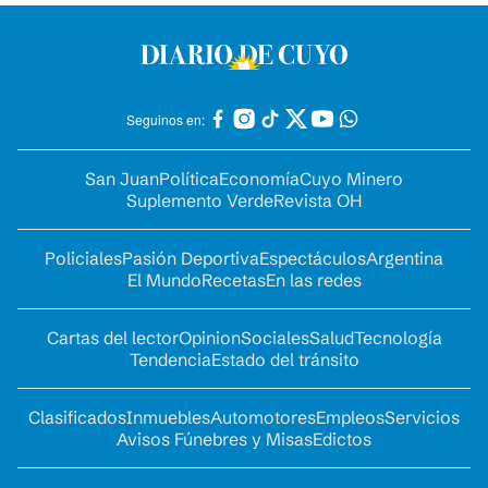
Seguinos en:
San Juan
Política
Economía
Cuyo Minero
Suplemento Verde
Revista OH
Policiales
Pasión Deportiva
Espectáculos
Argentina
El Mundo
Recetas
En las redes
Cartas del lector
Opinion
Sociales
Salud
Tecnología
Tendencia
Estado del tránsito
Clasificados
Inmuebles
Automotores
Empleos
Servicios
Avisos Fúnebres y Misas
Edictos