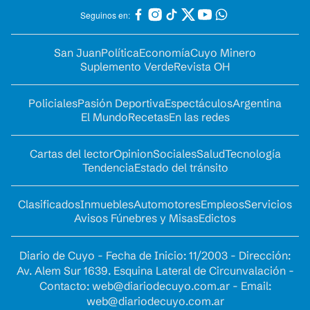
Seguinos en:
San Juan
Política
Economía
Cuyo Minero
Suplemento Verde
Revista OH
Policiales
Pasión Deportiva
Espectáculos
Argentina
El Mundo
Recetas
En las redes
Cartas del lector
Opinion
Sociales
Salud
Tecnología
Tendencia
Estado del tránsito
Clasificados
Inmuebles
Automotores
Empleos
Servicios
Avisos Fúnebres y Misas
Edictos
Diario de Cuyo - Fecha de Inicio: 11/2003 - Dirección:
Av. Alem Sur 1639. Esquina Lateral de Circunvalación -
Contacto:
web@diariodecuyo.com.ar
- Email:
web@diariodecuyo.com.ar