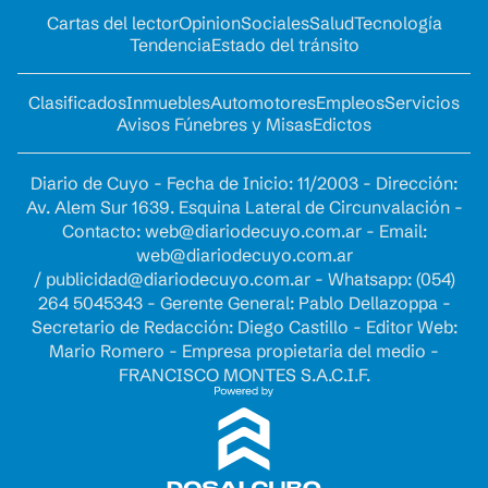
Cartas del lector
Opinion
Sociales
Salud
Tecnología
Tendencia
Estado del tránsito
Clasificados
Inmuebles
Automotores
Empleos
Servicios
Avisos Fúnebres y Misas
Edictos
Diario de Cuyo - Fecha de Inicio: 11/2003 - Dirección:
Av. Alem Sur 1639. Esquina Lateral de Circunvalación -
Contacto:
web@diariodecuyo.com.ar
- Email:
web@diariodecuyo.com.ar
/
publicidad@diariodecuyo.com.ar
-
Whatsapp: (054)
264 5045343 - Gerente General: Pablo Dellazoppa -
Secretario de Redacción: Diego Castillo - Editor Web:
Mario Romero - Empresa propietaria del medio -
FRANCISCO MONTES S.A.C.I.F.