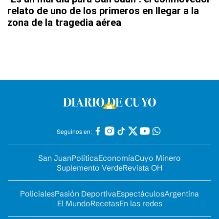
relato de uno de los primeros en llegar a la
zona de la tragedia aérea
Seguinos en:
San Juan
Política
Economía
Cuyo Minero
Suplemento Verde
Revista OH
Policiales
Pasión Deportiva
Espectáculos
Argentina
El Mundo
Recetas
En las redes