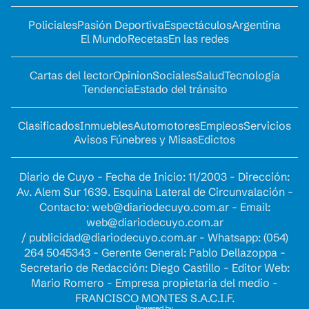
Policiales
Pasión Deportiva
Espectáculos
Argentina
El Mundo
Recetas
En las redes
Cartas del lector
Opinion
Sociales
Salud
Tecnología
Tendencia
Estado del tránsito
Clasificados
Inmuebles
Automotores
Empleos
Servicios
Avisos Fúnebres y Misas
Edictos
Diario de Cuyo - Fecha de Inicio: 11/2003 - Dirección:
Av. Alem Sur 1639. Esquina Lateral de Circunvalación -
Contacto:
web@diariodecuyo.com.ar
- Email:
web@diariodecuyo.com.ar
/
publicidad@diariodecuyo.com.ar
-
Whatsapp: (054)
264 5045343 - Gerente General: Pablo Dellazoppa -
Secretario de Redacción: Diego Castillo - Editor Web:
Mario Romero - Empresa propietaria del medio -
FRANCISCO MONTES S.A.C.I.F.