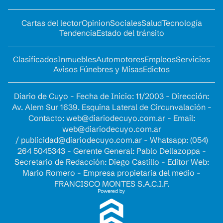
Cartas del lector
Opinion
Sociales
Salud
Tecnología
Tendencia
Estado del tránsito
Clasificados
Inmuebles
Automotores
Empleos
Servicios
Avisos Fúnebres y Misas
Edictos
Diario de Cuyo - Fecha de Inicio: 11/2003 - Dirección:
Av. Alem Sur 1639. Esquina Lateral de Circunvalación -
Contacto:
web@diariodecuyo.com.ar
- Email:
web@diariodecuyo.com.ar
/
publicidad@diariodecuyo.com.ar
-
Whatsapp: (054)
264 5045343 - Gerente General: Pablo Dellazoppa -
Secretario de Redacción: Diego Castillo - Editor Web:
Mario Romero - Empresa propietaria del medio -
FRANCISCO MONTES S.A.C.I.F.