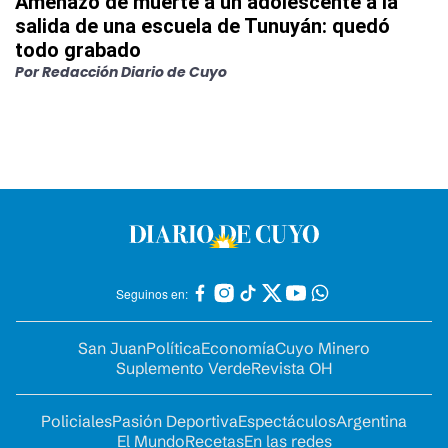
Amenazó de muerte a un adolescente a la
salida de una escuela de Tunuyán: quedó
todo grabado
Por
Redacción Diario de Cuyo
Seguinos en:
San Juan
Política
Economía
Cuyo Minero
Suplemento Verde
Revista OH
Policiales
Pasión Deportiva
Espectáculos
Argentina
El Mundo
Recetas
En las redes