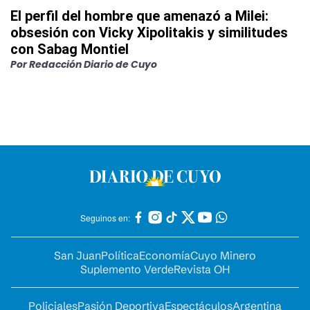
El perfil del hombre que amenazó a Milei:
obsesión con Vicky Xipolitakis y similitudes
con Sabag Montiel
Por
Redacción Diario de Cuyo
Seguinos en:
San Juan
Política
Economía
Cuyo Minero
Suplemento Verde
Revista OH
Policiales
Pasión Deportiva
Espectáculos
Argentina