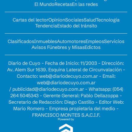
El Mundo
Recetas
En las redes
Cartas del lector
Opinion
Sociales
Salud
Tecnología
Tendencia
Estado del tránsito
Clasificados
Inmuebles
Automotores
Empleos
Servicios
Avisos Fúnebres y Misas
Edictos
Diario de Cuyo - Fecha de Inicio: 11/2003 - Dirección:
Av. Alem Sur 1639. Esquina Lateral de Circunvalación -
Contacto:
web@diariodecuyo.com.ar
- Email:
web@diariodecuyo.com.ar
/
publicidad@diariodecuyo.com.ar
-
Whatsapp: (054)
264 5045343 - Gerente General: Pablo Dellazoppa -
Secretario de Redacción: Diego Castillo - Editor Web:
Mario Romero - Empresa propietaria del medio -
FRANCISCO MONTES S.A.C.I.F.