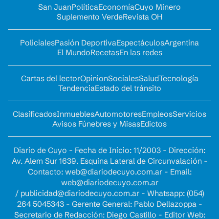
San Juan
Política
Economía
Cuyo Minero
Suplemento Verde
Revista OH
Policiales
Pasión Deportiva
Espectáculos
Argentina
El Mundo
Recetas
En las redes
Cartas del lector
Opinion
Sociales
Salud
Tecnología
Tendencia
Estado del tránsito
Clasificados
Inmuebles
Automotores
Empleos
Servicios
Avisos Fúnebres y Misas
Edictos
Diario de Cuyo - Fecha de Inicio: 11/2003 - Dirección:
Av. Alem Sur 1639. Esquina Lateral de Circunvalación -
Contacto:
web@diariodecuyo.com.ar
- Email:
web@diariodecuyo.com.ar
/
publicidad@diariodecuyo.com.ar
-
Whatsapp: (054)
264 5045343 - Gerente General: Pablo Dellazoppa -
Secretario de Redacción: Diego Castillo - Editor Web: