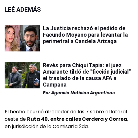
LEÉ ADEMÁS
La Justicia rechazó el pedido de
Facundo Moyano para levantar la
perimetral a Candela Arizaga
Revés para Chiqui Tapia: el juez
Amarante tildó de "ficción judicial"
el traslado de la causa AFA a
Campana
Por
Agencia Noticias Argentinas
El hecho ocurrió alrededor de las 7 sobre el lateral
oeste de
Ruta 40, entre calles Cerdera y Correa
,
en jurisdicción de la Comisaría 2da.