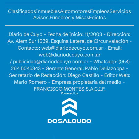
Clasificados
Inmuebles
Automotores
Empleos
Servicios
Avisos Fúnebres y Misas
Edictos
Diario de Cuyo - Fecha de Inicio: 11/2003 - Dirección:
Av. Alem Sur 1639. Esquina Lateral de Circunvalación -
Contacto:
web@diariodecuyo.com.ar
- Email:
web@diariodecuyo.com.ar
/
publicidad@diariodecuyo.com.ar
-
Whatsapp: (054)
264 5045343 - Gerente General: Pablo Dellazoppa -
Secretario de Redacción: Diego Castillo - Editor Web:
Mario Romero - Empresa propietaria del medio -
FRANCISCO MONTES S.A.C.I.F.