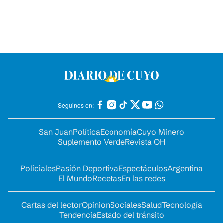
Seguinos en:
San Juan
Política
Economía
Cuyo Minero
Suplemento Verde
Revista OH
Policiales
Pasión Deportiva
Espectáculos
Argentina
El Mundo
Recetas
En las redes
Cartas del lector
Opinion
Sociales
Salud
Tecnología
Tendencia
Estado del tránsito