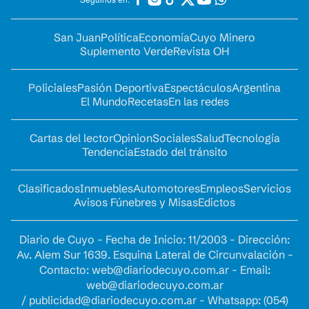
San Juan
Política
Economía
Cuyo Minero
Suplemento Verde
Revista OH
Policiales
Pasión Deportiva
Espectáculos
Argentina
El Mundo
Recetas
En las redes
Cartas del lector
Opinion
Sociales
Salud
Tecnología
Tendencia
Estado del tránsito
Clasificados
Inmuebles
Automotores
Empleos
Servicios
Avisos Fúnebres y Misas
Edictos
Diario de Cuyo - Fecha de Inicio: 11/2003 - Dirección:
Av. Alem Sur 1639. Esquina Lateral de Circunvalación -
Contacto:
web@diariodecuyo.com.ar
- Email:
web@diariodecuyo.com.ar
/
publicidad@diariodecuyo.com.ar
-
Whatsapp: (054)