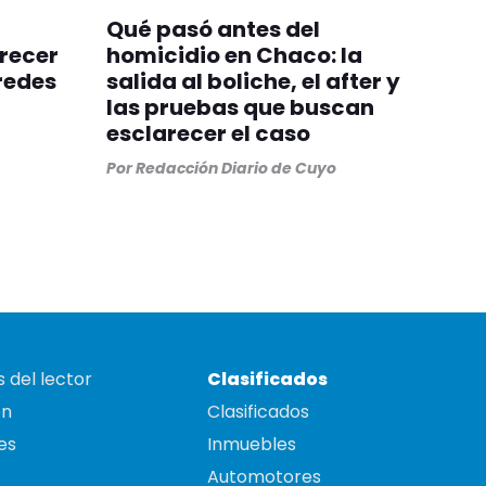
Qué pasó antes del
frecer
homicidio en Chaco: la
redes
salida al boliche, el after y
las pruebas que buscan
esclarecer el caso
Por
Redacción Diario de Cuyo
 del lector
Clasificados
on
Clasificados
es
Inmuebles
Automotores