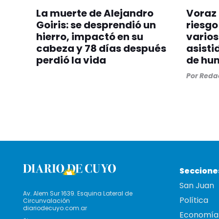
La muerte de Alejandro
Voraz 
Goiris: se desprendió un
riesgo
hierro, impactó en su
varios
cabeza y 78 días después
asisti
perdió la vida
de hu
Por
Redac
Seccione
San Juan
Av. Alem Sur 1639. Esquina Lateral de
Política
Circunvalación
diariodecuyo.com.ar
Economía