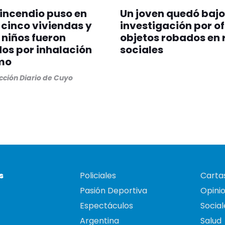
incendio puso en
Un joven quedó bajo
 cinco viviendas y
investigación por o
 niños fueron
objetos robados en 
dos por inhalación
sociales
mo
ción Diario de Cuyo
s
Policiales
Cartas
Pasión Deportiva
Opini
Espectáculos
Social
Argentina
Salud