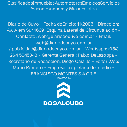
Clasificados
Inmuebles
Automotores
Empleos
Servicios
Avisos Fúnebres y Misas
Edictos
Diario de Cuyo - Fecha de Inicio: 11/2003 - Dirección:
Av. Alem Sur 1639. Esquina Lateral de Circunvalación -
Contacto:
web@diariodecuyo.com.ar
- Email:
web@diariodecuyo.com.ar
/
publicidad@diariodecuyo.com.ar
-
Whatsapp: (054)
264 5045343 - Gerente General: Pablo Dellazoppa -
Secretario de Redacción: Diego Castillo - Editor Web:
Mario Romero - Empresa propietaria del medio -
FRANCISCO MONTES S.A.C.I.F.