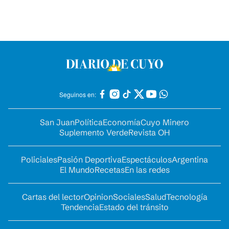
Seguinos en:
San Juan
Política
Economía
Cuyo Minero
Suplemento Verde
Revista OH
Policiales
Pasión Deportiva
Espectáculos
Argentina
El Mundo
Recetas
En las redes
Cartas del lector
Opinion
Sociales
Salud
Tecnología
Tendencia
Estado del tránsito