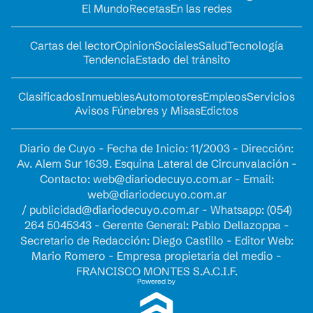
El Mundo
Recetas
En las redes
Cartas del lector
Opinion
Sociales
Salud
Tecnología
Tendencia
Estado del tránsito
Clasificados
Inmuebles
Automotores
Empleos
Servicios
Avisos Fúnebres y Misas
Edictos
Diario de Cuyo - Fecha de Inicio: 11/2003 - Dirección:
Av. Alem Sur 1639. Esquina Lateral de Circunvalación -
Contacto:
web@diariodecuyo.com.ar
- Email:
web@diariodecuyo.com.ar
/
publicidad@diariodecuyo.com.ar
-
Whatsapp: (054)
264 5045343 - Gerente General: Pablo Dellazoppa -
Secretario de Redacción: Diego Castillo - Editor Web:
Mario Romero - Empresa propietaria del medio -
FRANCISCO MONTES S.A.C.I.F.