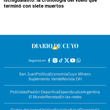
terminó con siete muertos
Seguinos en:
San Juan
Política
Economía
Cuyo Minero
Suplemento Verde
Revista OH
Policiales
Pasión Deportiva
Espectáculos
Argentina
El Mundo
Recetas
En las redes
Cartas del lector
Opinion
Sociales
Salud
Tecnología