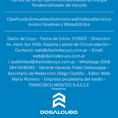
Tendencia
Estado del tránsito
Clasificados
Inmuebles
Automotores
Empleos
Servicios
Avisos Fúnebres y Misas
Edictos
Diario de Cuyo - Fecha de Inicio: 11/2003 - Dirección:
Av. Alem Sur 1639. Esquina Lateral de Circunvalación -
Contacto:
web@diariodecuyo.com.ar
- Email:
web@diariodecuyo.com.ar
/
publicidad@diariodecuyo.com.ar
-
Whatsapp: (054)
264 5045343 - Gerente General: Pablo Dellazoppa -
Secretario de Redacción: Diego Castillo - Editor Web:
Mario Romero - Empresa propietaria del medio -
FRANCISCO MONTES S.A.C.I.F.