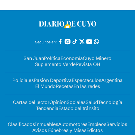
Seguinos en:
San Juan
Política
Economía
Cuyo Minero
Suplemento Verde
Revista OH
Policiales
Pasión Deportiva
Espectáculos
Argentina
El Mundo
Recetas
En las redes
Cartas del lector
Opinion
Sociales
Salud
Tecnología
Tendencia
Estado del tránsito
Clasificados
Inmuebles
Automotores
Empleos
Servicios
Avisos Fúnebres y Misas
Edictos