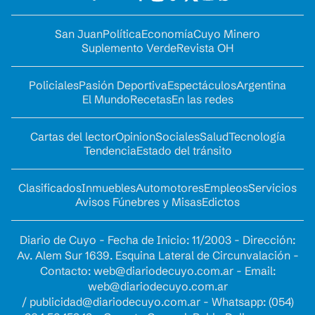
San Juan
Política
Economía
Cuyo Minero
Suplemento Verde
Revista OH
Policiales
Pasión Deportiva
Espectáculos
Argentina
El Mundo
Recetas
En las redes
Cartas del lector
Opinion
Sociales
Salud
Tecnología
Tendencia
Estado del tránsito
Clasificados
Inmuebles
Automotores
Empleos
Servicios
Avisos Fúnebres y Misas
Edictos
Diario de Cuyo - Fecha de Inicio: 11/2003 - Dirección:
Av. Alem Sur 1639. Esquina Lateral de Circunvalación -
Contacto:
web@diariodecuyo.com.ar
- Email:
web@diariodecuyo.com.ar
/
publicidad@diariodecuyo.com.ar
-
Whatsapp: (054)