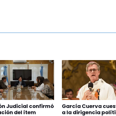
ón Judicial confirmó
García Cuerva cues
ación del ítem
a la dirigencia polít