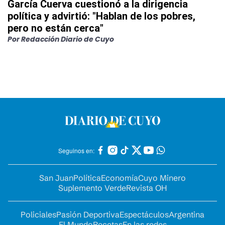
García Cuerva cuestionó a la dirigencia
política y advirtió: "Hablan de los pobres,
pero no están cerca"
Por
Redacción Diario de Cuyo
Seguinos en:
San Juan
Política
Economía
Cuyo Minero
Suplemento Verde
Revista OH
Policiales
Pasión Deportiva
Espectáculos
Argentina
El Mundo
Recetas
En las redes