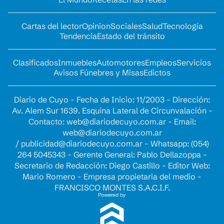
Cartas del lector
Opinion
Sociales
Salud
Tecnología
Tendencia
Estado del tránsito
Clasificados
Inmuebles
Automotores
Empleos
Servicios
Avisos Fúnebres y Misas
Edictos
Diario de Cuyo - Fecha de Inicio: 11/2003 - Dirección:
Av. Alem Sur 1639. Esquina Lateral de Circunvalación -
Contacto:
web@diariodecuyo.com.ar
- Email:
web@diariodecuyo.com.ar
/
publicidad@diariodecuyo.com.ar
-
Whatsapp: (054)
264 5045343 - Gerente General: Pablo Dellazoppa -
Secretario de Redacción: Diego Castillo - Editor Web:
Mario Romero - Empresa propietaria del medio -
FRANCISCO MONTES S.A.C.I.F.