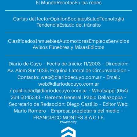
El Mundo
Recetas
En las redes
Cartas del lector
Opinion
Sociales
Salud
Tecnología
Tendencia
Estado del tránsito
Clasificados
Inmuebles
Automotores
Empleos
Servicios
Avisos Fúnebres y Misas
Edictos
Diario de Cuyo - Fecha de Inicio: 11/2003 - Dirección:
Av. Alem Sur 1639. Esquina Lateral de Circunvalación -
Contacto:
web@diariodecuyo.com.ar
- Email:
web@diariodecuyo.com.ar
/
publicidad@diariodecuyo.com.ar
-
Whatsapp: (054)
264 5045343 - Gerente General: Pablo Dellazoppa -
Secretario de Redacción: Diego Castillo - Editor Web:
Mario Romero - Empresa propietaria del medio -
FRANCISCO MONTES S.A.C.I.F.