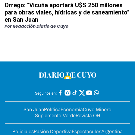
Orrego: "Vicuña aportará U$S 250 millones
para obras viales, hídricas y de saneamiento"
en San Juan
Por
Redacción Diario de Cuyo
Seguinos en:
San Juan
Política
Economía
Cuyo Minero
Suplemento Verde
Revista OH
Policiales
Pasión Deportiva
Espectáculos
Argentina