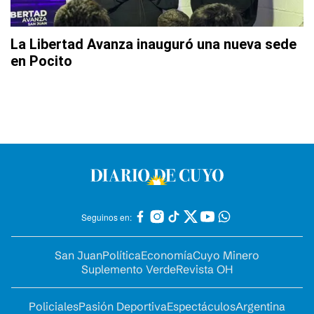
La Libertad Avanza inauguró una nueva sede
en Pocito
Seguinos en:
San Juan
Política
Economía
Cuyo Minero
Suplemento Verde
Revista OH
Policiales
Pasión Deportiva
Espectáculos
Argentina