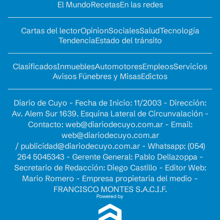
El Mundo
Recetas
En las redes
Cartas del lector
Opinion
Sociales
Salud
Tecnología
Tendencia
Estado del tránsito
Clasificados
Inmuebles
Automotores
Empleos
Servicios
Avisos Fúnebres y Misas
Edictos
Diario de Cuyo - Fecha de Inicio: 11/2003 - Dirección:
Av. Alem Sur 1639. Esquina Lateral de Circunvalación -
Contacto:
web@diariodecuyo.com.ar
- Email:
web@diariodecuyo.com.ar
/
publicidad@diariodecuyo.com.ar
-
Whatsapp: (054)
264 5045343 - Gerente General: Pablo Dellazoppa -
Secretario de Redacción: Diego Castillo - Editor Web:
Mario Romero - Empresa propietaria del medio -
FRANCISCO MONTES S.A.C.I.F.