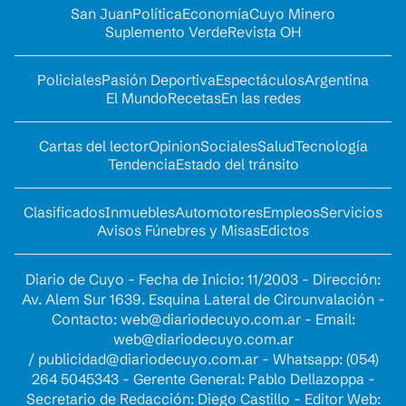
San Juan
Política
Economía
Cuyo Minero
Suplemento Verde
Revista OH
Policiales
Pasión Deportiva
Espectáculos
Argentina
El Mundo
Recetas
En las redes
Cartas del lector
Opinion
Sociales
Salud
Tecnología
Tendencia
Estado del tránsito
Clasificados
Inmuebles
Automotores
Empleos
Servicios
Avisos Fúnebres y Misas
Edictos
Diario de Cuyo - Fecha de Inicio: 11/2003 - Dirección:
Av. Alem Sur 1639. Esquina Lateral de Circunvalación -
Contacto:
web@diariodecuyo.com.ar
- Email:
web@diariodecuyo.com.ar
/
publicidad@diariodecuyo.com.ar
-
Whatsapp: (054)
264 5045343 - Gerente General: Pablo Dellazoppa -
Secretario de Redacción: Diego Castillo - Editor Web: