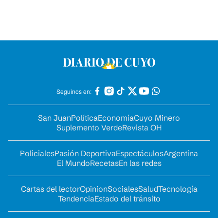
Seguinos en:
San Juan
Política
Economía
Cuyo Minero
Suplemento Verde
Revista OH
Policiales
Pasión Deportiva
Espectáculos
Argentina
El Mundo
Recetas
En las redes
Cartas del lector
Opinion
Sociales
Salud
Tecnología
Tendencia
Estado del tránsito