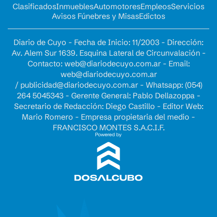
Clasificados
Inmuebles
Automotores
Empleos
Servicios
Avisos Fúnebres y Misas
Edictos
Diario de Cuyo - Fecha de Inicio: 11/2003 - Dirección:
Av. Alem Sur 1639. Esquina Lateral de Circunvalación -
Contacto:
web@diariodecuyo.com.ar
- Email:
web@diariodecuyo.com.ar
/
publicidad@diariodecuyo.com.ar
-
Whatsapp: (054)
264 5045343 - Gerente General: Pablo Dellazoppa -
Secretario de Redacción: Diego Castillo - Editor Web:
Mario Romero - Empresa propietaria del medio -
FRANCISCO MONTES S.A.C.I.F.