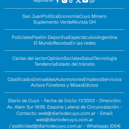
Seguinos en:
San Juan
Política
Economía
Cuyo Minero
Suplemento Verde
Revista OH
Policiales
Pasión Deportiva
Espectáculos
Argentina
El Mundo
Recetas
En las redes
Cartas del lector
Opinion
Sociales
Salud
Tecnología
Tendencia
Estado del tránsito
Clasificados
Inmuebles
Automotores
Empleos
Servicios
Avisos Fúnebres y Misas
Edictos
Diario de Cuyo - Fecha de Inicio: 11/2003 - Dirección:
Av. Alem Sur 1639. Esquina Lateral de Circunvalación -
Contacto:
web@diariodecuyo.com.ar
- Email:
web@diariodecuyo.com.ar
/
publicidad@diariodecuyo.com.ar
-
Whatsapp: (054)