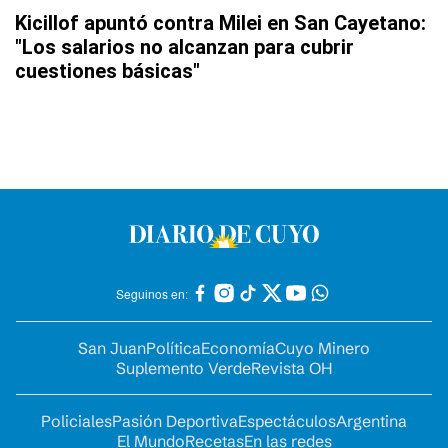
Kicillof apuntó contra Milei en San Cayetano:
"Los salarios no alcanzan para cubrir
cuestiones básicas"
Seguinos en:
San Juan
Política
Economía
Cuyo Minero
Suplemento Verde
Revista OH
Policiales
Pasión Deportiva
Espectáculos
Argentina
El Mundo
Recetas
En las redes