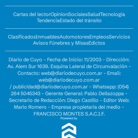
Cartas del lector
Opinion
Sociales
Salud
Tecnología
Tendencia
Estado del tránsito
Clasificados
Inmuebles
Automotores
Empleos
Servicios
Avisos Fúnebres y Misas
Edictos
Diario de Cuyo - Fecha de Inicio: 11/2003 - Dirección:
Av. Alem Sur 1639. Esquina Lateral de Circunvalación -
Contacto:
web@diariodecuyo.com.ar
- Email:
web@diariodecuyo.com.ar
/
publicidad@diariodecuyo.com.ar
-
Whatsapp: (054)
264 5045343 - Gerente General: Pablo Dellazoppa -
Secretario de Redacción: Diego Castillo - Editor Web:
Mario Romero - Empresa propietaria del medio -
FRANCISCO MONTES S.A.C.I.F.