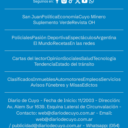
Seguinos en:
San Juan
Política
Economía
Cuyo Minero
Suplemento Verde
Revista OH
Policiales
Pasión Deportiva
Espectáculos
Argentina
El Mundo
Recetas
En las redes
Cartas del lector
Opinion
Sociales
Salud
Tecnología
Tendencia
Estado del tránsito
Clasificados
Inmuebles
Automotores
Empleos
Servicios
Avisos Fúnebres y Misas
Edictos
Diario de Cuyo - Fecha de Inicio: 11/2003 - Dirección:
Av. Alem Sur 1639. Esquina Lateral de Circunvalación -
Contacto:
web@diariodecuyo.com.ar
- Email:
web@diariodecuyo.com.ar
/
publicidad@diariodecuyo.com.ar
-
Whatsapp: (054)