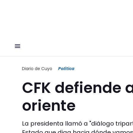
Diario de Cuyo
Política
CFK defiende 
oriente
La presidenta llamó a "diálogo tripa
Estado que diga hacia dónde vamos".