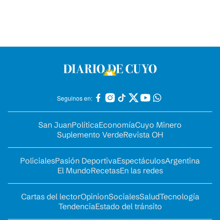
Seguinos en:
San Juan
Política
Economía
Cuyo Minero
Suplemento Verde
Revista OH
Policiales
Pasión Deportiva
Espectáculos
Argentina
El Mundo
Recetas
En las redes
Cartas del lector
Opinion
Sociales
Salud
Tecnología
Tendencia
Estado del tránsito