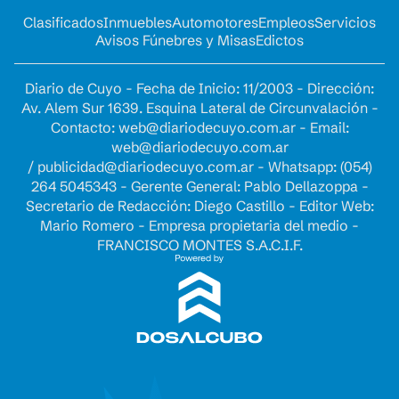
Clasificados
Inmuebles
Automotores
Empleos
Servicios
Avisos Fúnebres y Misas
Edictos
Diario de Cuyo - Fecha de Inicio: 11/2003 - Dirección:
Av. Alem Sur 1639. Esquina Lateral de Circunvalación -
Contacto:
web@diariodecuyo.com.ar
- Email:
web@diariodecuyo.com.ar
/
publicidad@diariodecuyo.com.ar
-
Whatsapp: (054)
264 5045343 - Gerente General: Pablo Dellazoppa -
Secretario de Redacción: Diego Castillo - Editor Web:
Mario Romero - Empresa propietaria del medio -
FRANCISCO MONTES S.A.C.I.F.